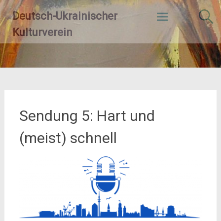
Zum
Deutsch-Ukrainischer
Inhalt
springen
Kulturverein
Sendung 5: Hart und
(meist) schnell