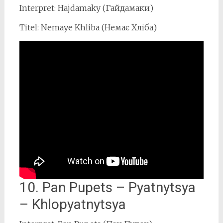
Interpret: Hajdamaky (Гайдамаки)
Titel: Nemaye Khliba (Немає Хліба)
10. Pan Pupets – Pyatnytsya
– Khlopyatnytsya