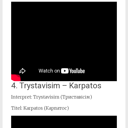
4. Trystavisim – Karpatos
Interpret: Trystavisim (Триставісім)
Titel: Karpatos (Карпатос)