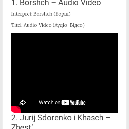
1. Borshch – Audio Video
Interpret: Borshch (Борщ)
Titel: Audio-Video (Аудіо-Відео)
2. Jurij Sdorenko i Khasch –
Zhest‘