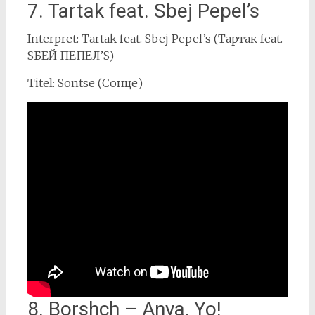
7. Tartak feat. Sbej Pepel’s
Interpret: Tartak feat. Sbej Pepel’s (Тартак feat.
SБЕЙ ПЕПЕЛ’S)
Titel: Sontse (Сонце)
8. Borshch – Anya, Yo!