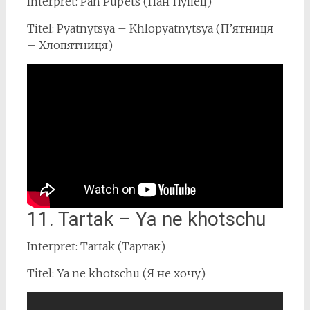
Interpret: Pan Pupets (Пан Пупец)
Titel: Pyatnytsya – Khlopyatnytsya (П’ятниця
– Хлопятниця)
11. Tartak – Ya ne khotschu
Interpret: Tartak (Тартак)
Titel: Ya ne khotschu (Я не хочу)