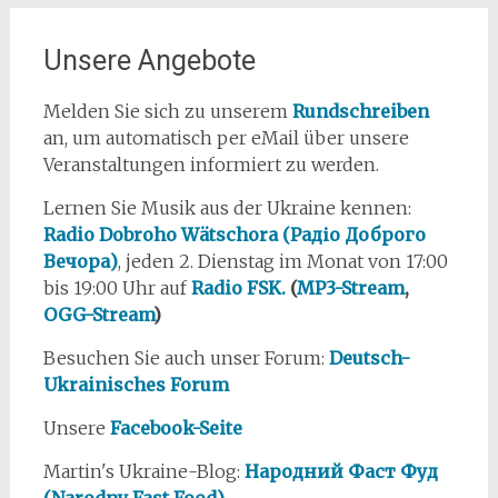
Unsere Angebote
Melden Sie sich zu unserem
Rundschreiben
an, um automatisch per eMail über unsere
Veranstaltungen informiert zu werden.
Lernen Sie Musik aus der Ukraine kennen:
Radio Dobroho Wätschora (Радіо Доброго
Вечора)
, jeden 2. Dienstag im Monat von 17:00
bis 19:00 Uhr auf
Radio FSK.
(
MP3-Stream
,
OGG-Stream
)
Besuchen Sie auch unser Forum:
Deutsch-
Ukrainisches Forum
Unsere
Facebook-Seite
Martin's Ukraine-Blog:
Народний Фаст Фуд
(Narodny Fast Food)