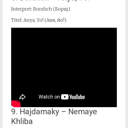
Interpret: Borshch (Борщ)
Titel: Anya, Yo! (Аня, йо!)
9. Hajdamaky – Nemaye
Khliba