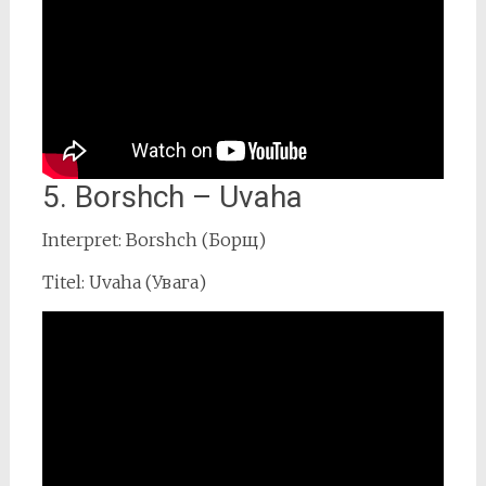
5. Borshch – Uvaha
Interpret: Borshch (Борщ)
Titel: Uvaha (Увага)