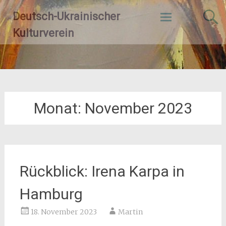
Zum
Deutsch-Ukrainischer
Inhalt
springen
Kulturverein
Monat:
November 2023
Rückblick: Irena Karpa in
Hamburg
18. November 2023
Martin