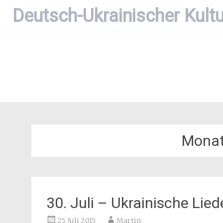
Zum
Deutsch-Ukrainischer Kultu
Inhalt
springen
Mona
30. Juli – Ukrainische Lied
25. Juli 2015
Martin