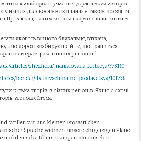
вятити малій прозі сучасних українських авторів,
к у наших далекосяжних планах є також поезія та
аса Прохаська, з яким можна і варто ознайомитися
есаги якогось вічного блукальця, втікача,
ю, а по дорозі визбирує ще й те, що трапиться,
країна літераторам з інших регіонів ?
ta.ua/articles/zhezhera/_namalovana-fortecya/378110
/articles/bondar/_batkivschina-ne-prodayetsya/101738
чути кілька творів із різних регіонів. Якщо є охочі
торів, зголошуйтеся.
nd, wollen wir uns kleinen Prosastücken
rainischer Sprache widmen, unsere ehrgeizigen Pläne
hte und deutsche Übersetzungen ukrainischer