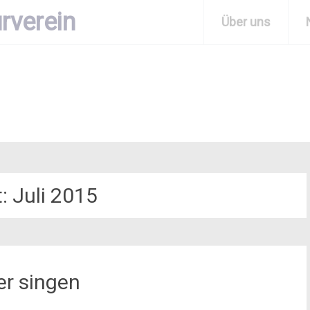
rverein
Über uns
t:
Juli 2015
er singen