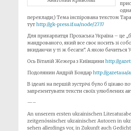
прис
одна
переклади;) Тема інспірована текстом Тар
тут
http://gk-press.if.ua/node/2737
Для прикарпатця Прохаська Україна – це „б
мандрованого, який все своє носить зі собо
вкидаючи у ті ж бесаги“. А якою бачиться У
Ось Віталій Жежера з Київщини
http://gaze
Подолянин Андрій Бондар
http://gazeta.ua
В ідеалі на першій зустрічі було б цікаво по
запрезентувати тексти своїх улюблених ав
—–
An unserem ersten ukrainischen Literaturabe
zeitgenössischer ukrainischer Autoren in uk
sehen allerdings vor, in Zukunft auch Gedic