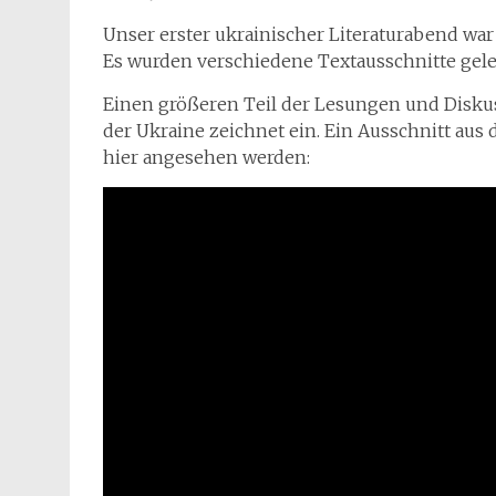
Unser erster ukrainischer Literaturabend wa
Es wurden verschiedene Textausschnitte gele
Einen größeren Teil der Lesungen und Disk
der Ukraine zeichnet ein. Ein Ausschnitt aus
hier angesehen werden: