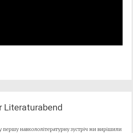
er Literaturabend
 першу навкололітературну зустріч ми вирішили