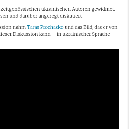
r zeitgenössischen ukrainischen Autoren gewidmet.
sen und darüber angeregt diskutiert.
ussion nahm
Taras Prochasko
und das Bild, das er von
 dieser Diskussion kann – in ukrainischer Sprache –