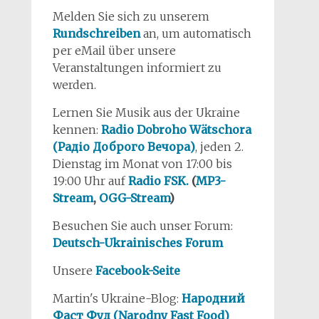
Melden Sie sich zu unserem
Rundschreiben
an, um automatisch
per eMail über unsere
Veranstaltungen informiert zu
werden.
Lernen Sie Musik aus der Ukraine
kennen:
Radio Dobroho Wätschora
(Радіо Доброго Вечора)
, jeden 2.
Dienstag im Monat von 17:00 bis
19:00 Uhr auf
Radio FSK.
(
MP3-
Stream
,
OGG-Stream
)
Besuchen Sie auch unser Forum:
Deutsch-Ukrainisches Forum
Unsere
Facebook-Seite
Martin's Ukraine-Blog:
Народний
Фаст Фуд (Narodny Fast Food)