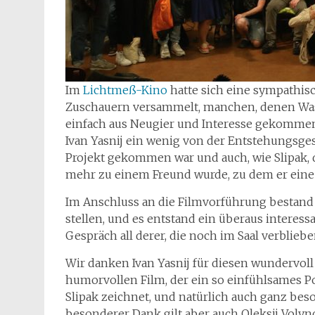
Im
Lichtmeß-Kino
hatte sich eine sympathi
Zuschauern versammelt, manchen, denen Wassy
einfach aus Neugier und Interesse gekommen
Ivan Yasnij ein wenig von der Entstehungsgesc
Projekt gekommen war und auch, wie Slipak, 
mehr zu einem Freund wurde, zu dem er eine
Im Anschluss an die Filmvorführung bestand 
stellen, und es entstand ein überaus interess
Gespräch all derer, die noch im Saal verblieb
Wir danken Ivan Yasnij für diesen wundervoll
humorvollen Film, der ein so einfühlsames P
Slipak zeichnet, und natürlich auch ganz beso
besonderer Dank gilt aber auch Oleksij Volyn