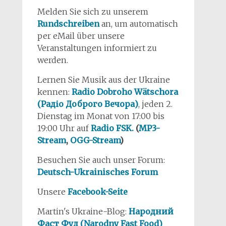
Melden Sie sich zu unserem
Rundschreiben
an, um automatisch
per eMail über unsere
Veranstaltungen informiert zu
werden.
Lernen Sie Musik aus der Ukraine
kennen:
Radio Dobroho Wätschora
(Радіо Доброго Вечора)
, jeden 2.
Dienstag im Monat von 17:00 bis
19:00 Uhr auf
Radio FSK.
(
MP3-
Stream
,
OGG-Stream
)
Besuchen Sie auch unser Forum:
Deutsch-Ukrainisches Forum
Unsere
Facebook-Seite
Martin's Ukraine-Blog:
Народний
Фаст Фуд (Narodny Fast Food)