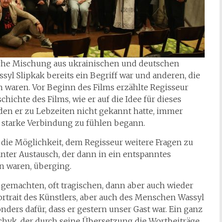
sche Mischung aus ukrainischen und deutschen
l Slipkak bereits ein Begriff war und anderen, die
 waren. Vor Beginn des Films erzählte Regisseur
hichte des Films, wie er auf die Idee für dieses
den er zu Lebzeiten nicht gekannt hatte, immer
 starke Verbindung zu fühlen begann.
die Möglichkeit, dem Regisseur weitere Fragen zu
anter Austausch, der dann in ein entspanntes
en waren, überging.
 gemachten, oft tragischen, dann aber auch wieder
ortrait des Künstlers, aber auch des Menschen Wassyl
nders dafür, dass er gestern unser Gast war. Ein ganz
chyk, der durch seine Übersetzung die Wortbeiträge