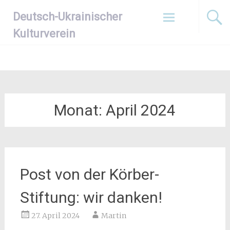
Zum
Deutsch-Ukrainischer
Inhalt
springen
Kulturverein
Monat:
April 2024
Post von der Körber-
Stiftung: wir danken!
27. April 2024
Martin