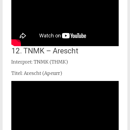
12. TNMK – Arescht
Interpret: TNMK (ТНМК)
Titel: Arescht (Арешт)