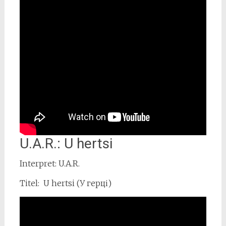
U.A.R.: U hertsi
Interpret: U.A.R.
Titel: U hertsi (У герці)