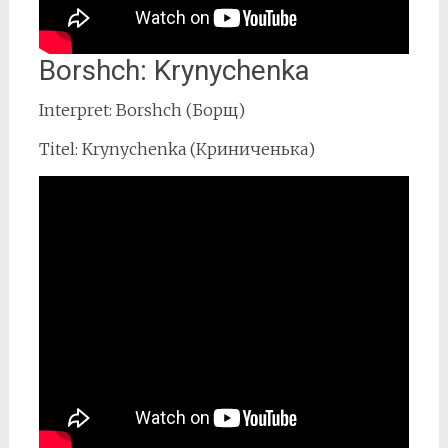
Borshch: Krynychenka
Interpret: Borshch (Борщ)
Titel: Krynychenka (Криниченька)