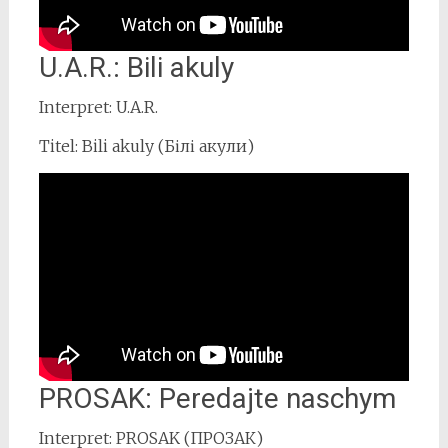
U.A.R.: Bili akuly
Interpret: U.A.R.
Titel: Bili akuly (Білі акули)
PROSAK: Peredajte naschym
Interpret: PROSAK (ПРОЗАК)