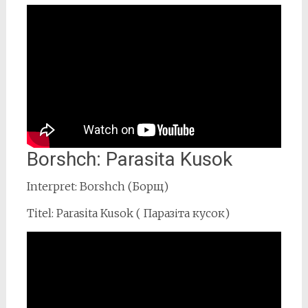
Borshch: Parasita Kusok
Interpret: Borshch (Борщ)
Titel: Parasita Kusok ( Паразіта кусок)