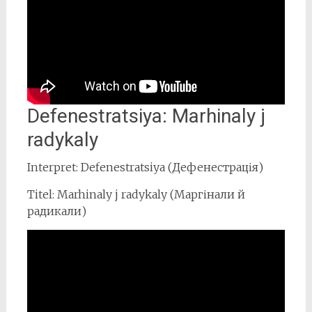
Defenestratsiya: Marhinaly j
radykaly
Interpret: Defenestratsiya (Дефенестрація)
Titel: Marhinaly j radykaly (Маргінали й
радикали)