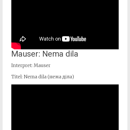
Mauser: Nema dila
Interpret: Mauser
Titel: Nema dila (нема діла)