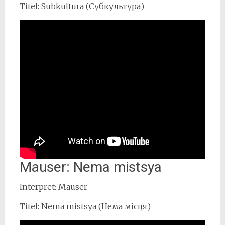
Titel: Subkultura (Субкультура)
Mauser: Nema mistsya
Interpret: Mauser
Titel: Nema mistsya (Нема місця)