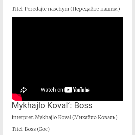
Titel: Peredajte naschym (Передайте нашим)
Mykhajlo Koval’: Boss
Interpret: Mykhajlo Koval (Михайло Коваль)
Titel: Boss (Бос)