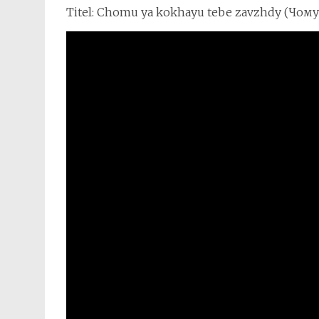
Titel: Chomu ya kokhayu tebe zavzhdy (Чом