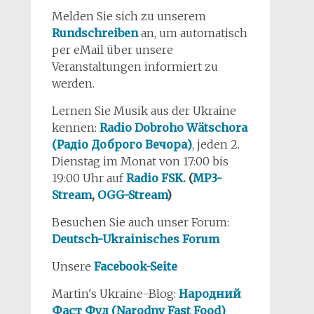
Melden Sie sich zu unserem
Rundschreiben
an, um automatisch
per eMail über unsere
Veranstaltungen informiert zu
werden.
Lernen Sie Musik aus der Ukraine
kennen:
Radio Dobroho Wätschora
(Радіо Доброго Вечора)
, jeden 2.
Dienstag im Monat von 17:00 bis
19:00 Uhr auf
Radio FSK.
(
MP3-
Stream
,
OGG-Stream
)
Besuchen Sie auch unser Forum:
Deutsch-Ukrainisches Forum
Unsere
Facebook-Seite
Martin's Ukraine-Blog:
Народний
Фаст Фуд (Narodny Fast Food)