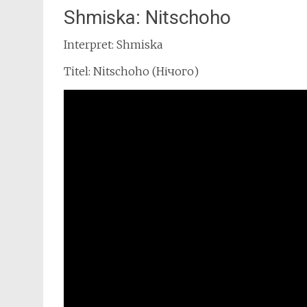
Shmiska: Nitschoho
Interpret: Shmiska
Titel: Nitschoho (Нічого)