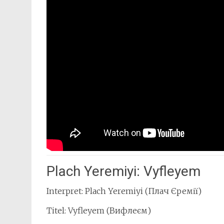
Plach Yeremiyi: Vyfleyem
Interpret: Plach Yeremiyi (Плач Єремії)
Titel: Vyfleyem (Вифлеєм)