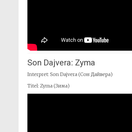
Son Dajvera: Zyma
Interpret: Son Dajvera (Сон Дайвера)
Titel: Zyma (Зима)