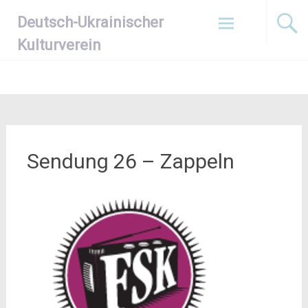
Zum
Deutsch-Ukrainischer
Inhalt
springen
Kulturverein
Sendung 26 – Zappeln