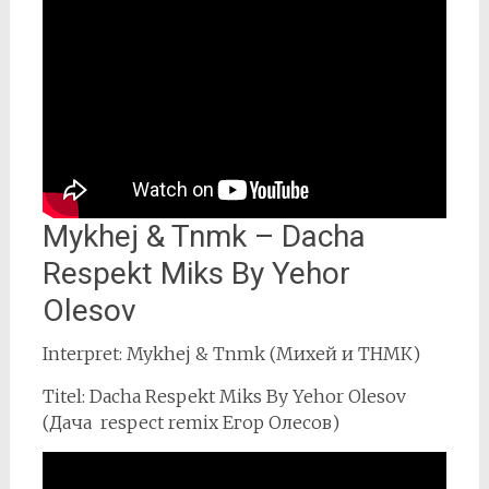
Mykhej & Tnmk – Dacha
Respekt Miks By Yehor
Olesov
Interpret: Mykhej & Tnmk (Михей и ТНМК)
Titel: Dacha Respekt Miks By Yehor Olesov
(Дача respect remix Егор Олесов)