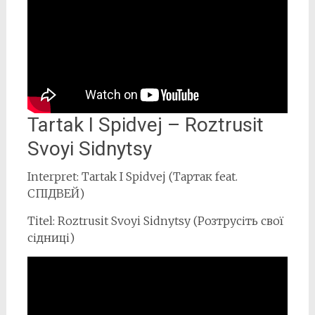
Tartak I Spidvej – Roztrusit
Svoyi Sidnytsy
Interpret: Tartak I Spidvej (Тартак feat.
СПІДВЕЙ)
Titel: Roztrusit Svoyi Sidnytsy (Розтрусіть свої
сідниці)