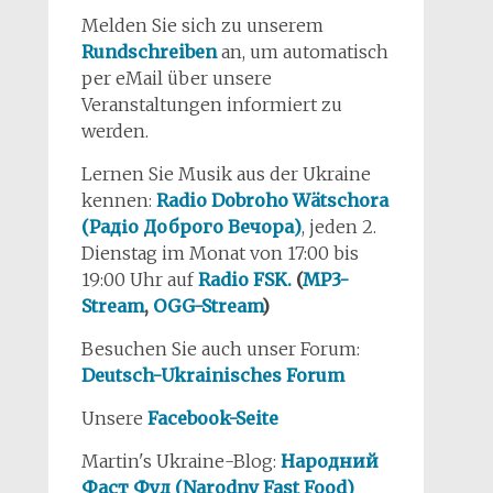
Melden Sie sich zu unserem
Rundschreiben
an, um automatisch
per eMail über unsere
Veranstaltungen informiert zu
werden.
Lernen Sie Musik aus der Ukraine
kennen:
Radio Dobroho Wätschora
(Радіо Доброго Вечора)
, jeden 2.
Dienstag im Monat von 17:00 bis
19:00 Uhr auf
Radio FSK.
(
MP3-
Stream
,
OGG-Stream
)
Besuchen Sie auch unser Forum:
Deutsch-Ukrainisches Forum
Unsere
Facebook-Seite
Martin's Ukraine-Blog:
Народний
Фаст Фуд (Narodny Fast Food)