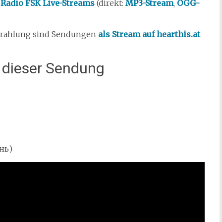
r
Radio FSK Live-Streams
(direkt:
MP3-Stream
,
OGG-
trahlung sind Sendungen
als Stream auf hearthis.at
s dieser Sendung
нь)