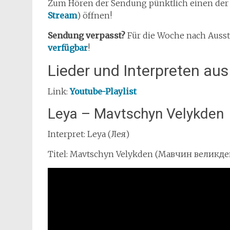
Zum Hören der Sendung pünktlich einen de
Stream
) öffnen!
Sendung verpasst?
Für die Woche nach Auss
verfügbar
!
Lieder und Interpreten au
Link:
Youtube-Playlist
Leya – Mavtschyn Velykden
Interpret: Leya (Лея)
Titel: Mavtschyn Velykden (Мавчин великде