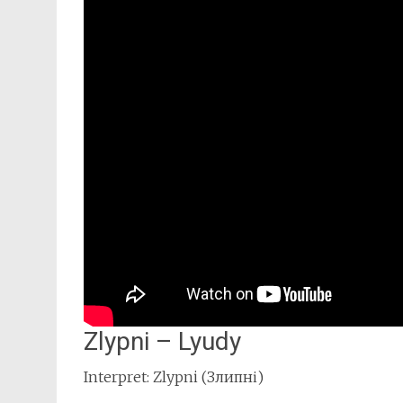
Zlypni – Lyudy
Interpret: Zlypni (Злипні)