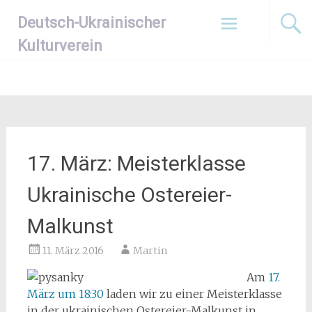
Zum
Deutsch-Ukrainischer
Inhalt
springen
Kulturverein
17. März: Meisterklasse
Ukrainische Ostereier-
Malkunst
11. März 2016
Martin
Am
17.
März um 18:30
laden wir zu einer Meisterklasse
in der ukrainischen Ostereier-Malkunst in