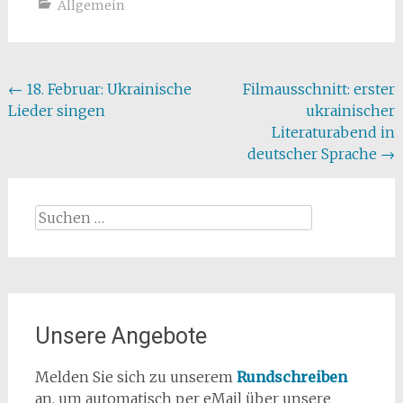
Allgemein
Beitragsnavigation
←
18. Februar: Ukrainische
Filmausschnitt: erster
Lieder singen
ukrainischer
Literaturabend in
deutscher Sprache
→
Suchen
nach:
Unsere Angebote
Melden Sie sich zu unserem
Rundschreiben
an, um automatisch per eMail über unsere