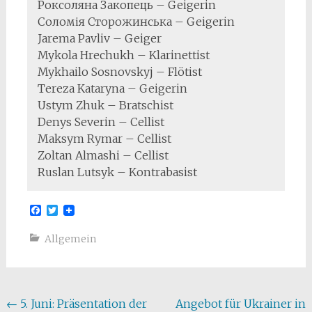
Роксоляна Закопець – Geigerin
Соломія Сторожинська – Geigerin
Jarema Pavliv – Geiger
Mykola Hrechukh – Klarinettist
Mykhailo Sosnovskyj – Flötist
Tereza Kataryna – Geigerin
Ustym Zhuk – Bratschist
Denys Severin – Cellist
Maksym Rymar – Cellist
Zoltan Almashi – Cellist
Ruslan Lutsyk – Kontrabasist
Facebook
Twitter
Allgemein
Beitragsnavigation
←
5. Juni: Präsentation der
Angebot für Ukrainer in