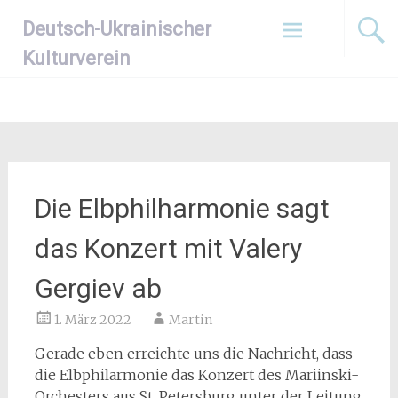
Zum
Deutsch-Ukrainischer
Inhalt
springen
Kulturverein
Die Elbphilharmonie sagt
das Konzert mit Valery
Gergiev ab
1. März 2022
Martin
Gerade eben erreichte uns die Nachricht, dass
die Elbphilarmonie das Konzert des Mariinski-
Orchesters aus St. Petersburg unter der Leitung