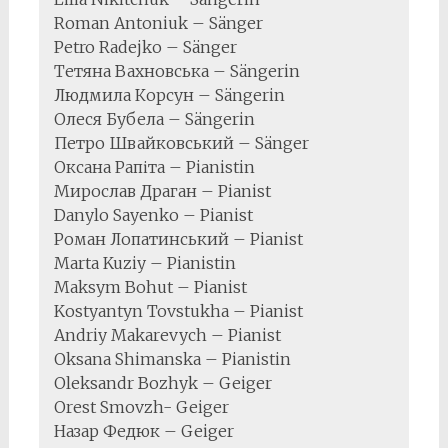
Roman Antoniuk – Sänger
Petro Radejko – Sänger
Тетяна Вахновська – Sängerin
Людмила Корсун – Sängerin
Олеся Бубела – Sängerin
Петро Швайковський – Sänger
Оксана Рапіта – Pianistin
Мирослав Драган – Pianist
Danylo Sayenko – Pianist
Роман Лопатинський – Pianist
Marta Kuziy – Pianistin
Maksym Bohut – Pianist
Kostyantyn Tovstukha – Pianist
Andriy Makarevych – Pianist
Oksana Shimanska – Pianistin
Oleksandr Bozhyk – Geiger
Orest Smovzh- Geiger
Назар Федюк – Geiger