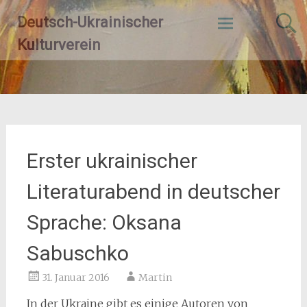
Zum
Deutsch-Ukrainischer
Inhalt
springen
Kulturverein
Erster ukrainischer
Literaturabend in deutscher
Sprache: Oksana
Sabuschko
31. Januar 2016
Martin
In der Ukraine gibt es einige Autoren von