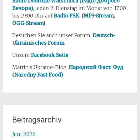
Radio Dobroho Wätschora (Радіо Доброго
Вечора)
, jeden 2. Dienstag im Monat von 17:00
bis 19:00 Uhr auf
Radio FSK.
(
MP3-Stream
,
OGG-Stream
)
Besuchen Sie auch unser Forum:
Deutsch-
Ukrainisches Forum
Unsere
Facebook-Seite
Martin's Ukraine-Blog:
Народний Фаст Фуд
(Narodny Fast Food)
Beitragsarchiv
Juni 2026