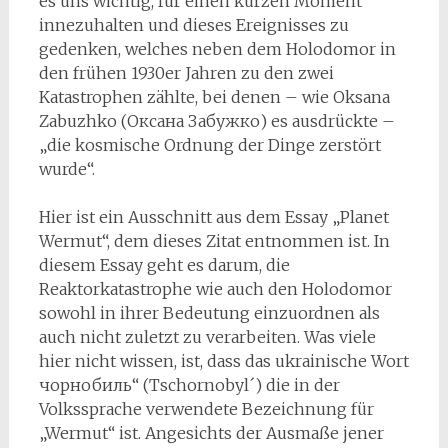
es uns wichtig, für einen kurzen Moment
innezuhalten und dieses Ereignisses zu
gedenken, welches neben dem Holodomor in
den frühen 1930er Jahren zu den zwei
Katastrophen zählte, bei denen – wie Oksana
Zabuzhko (Оксана Забужко) es ausdrückte –
„die kosmische Ordnung der Dinge zerstört
wurde“.
Hier ist ein Ausschnitt aus dem Essay „Planet
Wermut“, dem dieses Zitat entnommen ist. In
diesem Essay geht es darum, die
Reaktorkatastrophe wie auch den Holodomor
sowohl in ihrer Bedeutung einzuordnen als
auch nicht zuletzt zu verarbeiten. Was viele
hier nicht wissen, ist, dass das ukrainische Wort
чорнобиль“ (Tschornobyl´) die in der
Volkssprache verwendete Bezeichnung für
„Wermut“ ist. Angesichts der Ausmaße jener