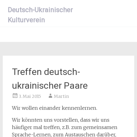
Zum
Deutsch-Ukrainischer
Inhalt
springen
Kulturverein
Treffen deutsch-
ukrainischer Paare
3. Mai 2015
Martin
Wir wollen einander kennenlernen.
Wir könnten uns vorstellen, dass wir uns
häufiger mal treffen, z.B. zum gemeinsamen
Sprache-Lernen, zum Austauschen darüber,