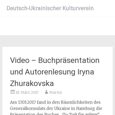
Zum
Deutsch-Ukrainischer Kulturverein
Inhalt
springen
Video – Buchpräsentation
und Autorenlesung Iryna
Zhurakovska
18. März 2017
Martin
Am 17.03.2017 fand in den Räumlichkeiten des
Generalkonsulats der Ukraine in Hamburg die
Präsentation des Buches „По Той бік війни“