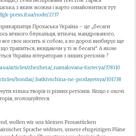
клади;) Тема інспірована текстом Тараса
аська, з яким можна і варто ознайомитися тут
//gk-press.if.ua/node/2737
прикарпатця Прохаська Україна – це „бесаги
ось вічного блукальця, втікача, мандрованого,
 все своє носить зі собою, а по дорозі визбирує ще
, що трапиться, вкидаючи у ті ж бесаги“. А якою
ться Україна літераторам з інших регіонів ?
ta.ua/articles/zhezhera/_namalovana-fortecya/378110
/articles/bondar/_batkivschina-ne-prodayetsya/101738
чути кілька творів із різних регіонів. Якщо є охочі
торів, зголошуйтеся.
nd, wollen wir uns kleinen Prosastücken
rainischer Sprache widmen, unsere ehrgeizigen Pläne