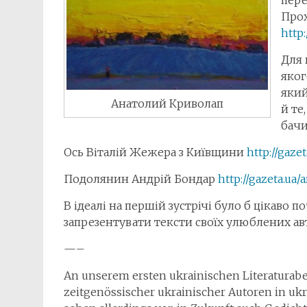
пере
Прох
http:
Для 
яког
який
Анатолий Криволап
й те
бачи
Ось Віталій Жежера з Київщини
http://gaze
Подолянин Андрій Бондар
http://gazeta.ua
В ідеалі на першій зустрічі було б цікаво по
запрезентувати тексти своїх улюблених ав
—–
An unserem ersten ukrainischen Literaturabe
zeitgenössischer ukrainischer Autoren in uk