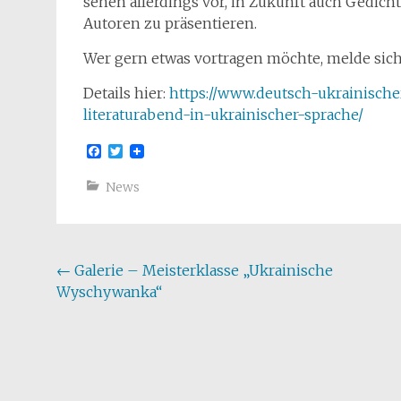
sehen allerdings vor, in Zukunft auch Gedic
Autoren zu präsentieren.
Wer gern etwas vortragen möchte, melde sich 
Details hier:
https://www.deutsch-ukrainischer
literaturabend-in-ukrainischer-sprache/
Facebook
Twitter
News
Beitragsnavigation
←
Galerie – Meisterklasse „Ukrainische
Wyschywanka“