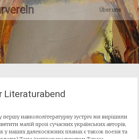
rverein
Über uns
er Literaturabend
 першу навкололітературну зустріч ми вирішили
вятити малій прозі сучасних українських авторів,
к у наших далекосяжних планах є також поезія та