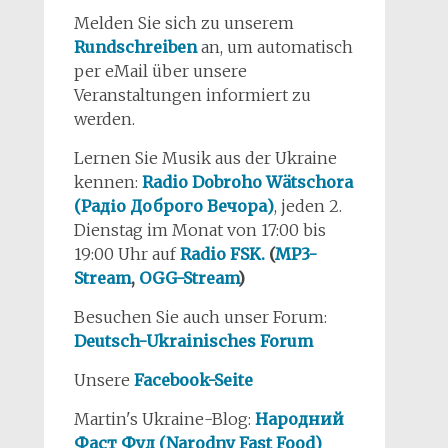
Melden Sie sich zu unserem
Rundschreiben
an, um automatisch
per eMail über unsere
Veranstaltungen informiert zu
werden.
Lernen Sie Musik aus der Ukraine
kennen:
Radio Dobroho Wätschora
(Радіо Доброго Вечора)
, jeden 2.
Dienstag im Monat von 17:00 bis
19:00 Uhr auf
Radio FSK.
(
MP3-
Stream
,
OGG-Stream
)
Besuchen Sie auch unser Forum:
Deutsch-Ukrainisches Forum
Unsere
Facebook-Seite
Martin's Ukraine-Blog:
Народний
Фаст Фуд (Narodny Fast Food)