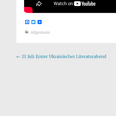
Facebook
Twitter
Allgemein
Beitragsnavigation
←
23. Juli: Erster Ukrainischer Literaturabend