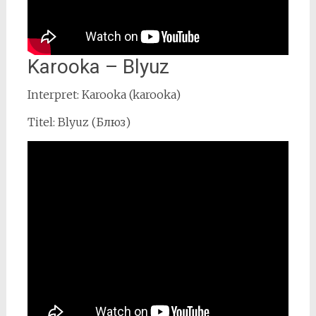
Karooka – Blyuz
Interpret: Karooka (karooka)
Titel: Blyuz (Блюз)