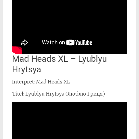
Mad Heads XL – Lyublyu
Hrytsya
Interpret: Mad Heads XL
Titel: Lyublyu Hrytsya (Люблю Гриця)