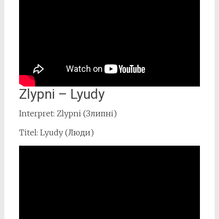
Zlypni – Lyudy
Interpret: Zlypni (Злипні)
Titel: Lyudy (Люди)