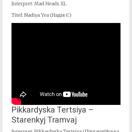
Interpret: Mad Heads XL
Titel: Nadiya Yea (Надія Є)
Pikkardyska Tertsiya –
Starenkyj Tramvaj
Interpret: Pikkardyska Tertsiya (Пiккардiйська