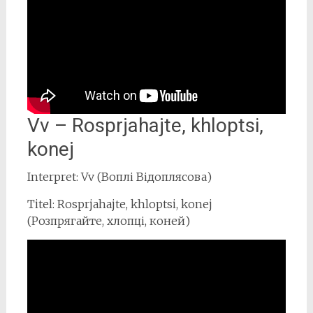
Vv – Rosprjahajte, khloptsi,
konej
Interpret: Vv (Воплі Відоплясова)
Titel: Rosprjahajte, khloptsi, konej
(Розпрягайте, хлопці, коней)