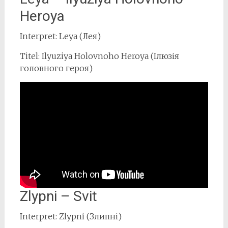
Heroya
Interpret: Leya (Лея)
Titel: Ilyuziya Holovnoho Heroya (Ілюзія
головного героя)
Zlypni – Svit
Interpret: Zlypni (Злипні)