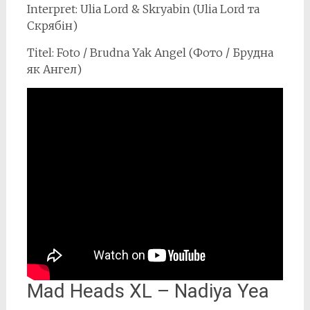
Interpret: Ulia Lord & Skryabin (Ulia Lord та
Скрябін)
Titel: Foto / Brudna Yak Angel (Фото / Брудна
як Ангел)
Mad Heads XL – Nadiya Yea