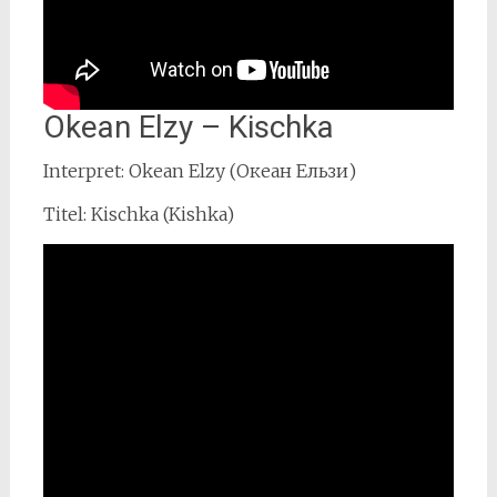
Okean Elzy – Kischka
Interpret: Okean Elzy (Океан Ельзи)
Titel: Kischka (Kishka)