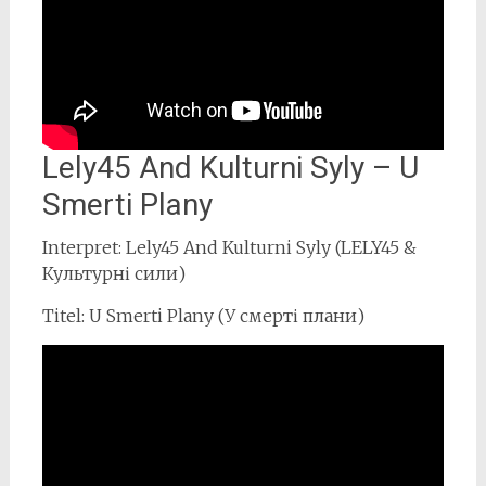
Lely45 And Kulturni Syly – U
Smerti Plany
Interpret: Lely45 And Kulturni Syly (LELY45 &
Культурні сили)
Titel: U Smerti Plany (У смерті плани)