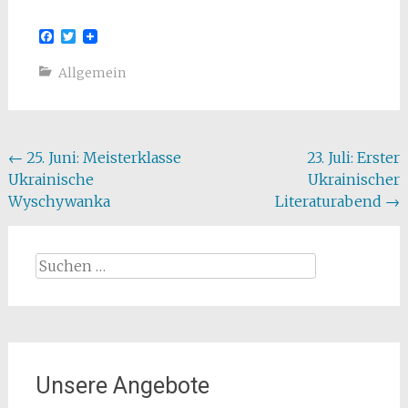
Facebook
Twitter
Allgemein
Beitragsnavigation
←
25. Juni: Meisterklasse
23. Juli: Erster
Ukrainische
Ukrainischer
Wyschywanka
Literaturabend
→
Suchen
nach:
Unsere Angebote