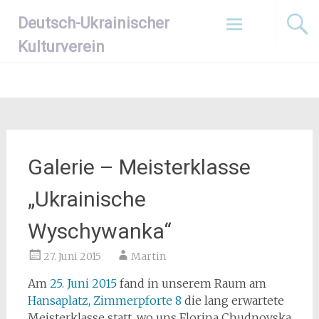
Zum
Deutsch-Ukrainischer
Inhalt
springen
Kulturverein
Galerie – Meisterklasse
„Ukrainische
Wyschywanka“
27. Juni 2015
Martin
Am
25. Juni 2015
fand in unserem Raum am
Hansaplatz, Zimmerpforte 8
die lang erwartete
Meisterklasse statt, wo uns Florina Chudnovska