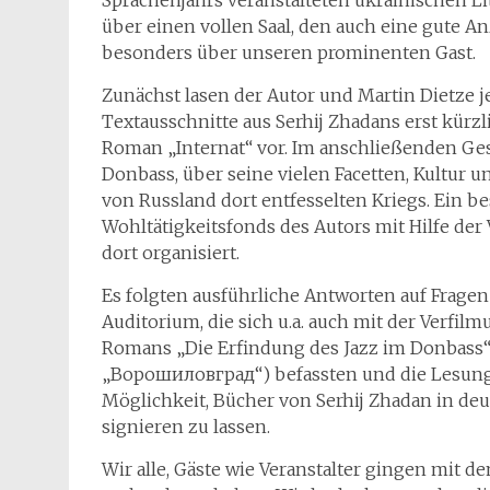
Sprachenjahrs veranstalteten ukrainischen Li
über einen vollen Saal, den auch eine gute An
besonders über unseren prominenten Gast.
Zunächst lasen der Autor und Martin Dietze j
Textausschnitte aus Serhij Zhadans erst kürz
Roman „Internat“ vor. Im anschließenden Ges
Donbass, über seine vielen Facetten, Kultur
von Russland dort entfesselten Kriegs. Ein be
Wohltätigkeitsfonds des Autors mit Hilfe der
dort organisiert.
Es folgten ausführliche Antworten auf Frage
Auditorium, die sich u.a. auch mit der Verfil
Romans „Die Erfindung des Jazz im Donbass“ 
„Ворошиловград“) befassten und die Lesung
Möglichkeit, Bücher von Serhij Zhadan in d
signieren zu lassen.
Wir alle, Gäste wie Veranstalter gingen mit