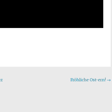
ez
Fröhliche Ost-ern!
→