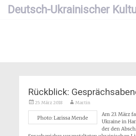
Zum
Deutsch-Ukrainischer Kultu
Inhalt
springen
Rückblick: Gesprächsaben
25. März 2018
Martin
Am 23. März f
Photo: Larissa Mende
Ukraine in Ha
der den Absch