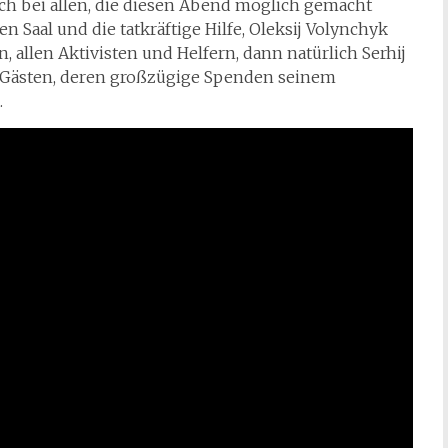
ch bei allen, die diesen Abend möglich gemacht
n Saal und die tatkräftige Hilfe, Oleksij Volynchyk
 allen Aktivisten und Helfern, dann natürlich Serhij
 Gästen, deren großzügige Spenden seinem
.