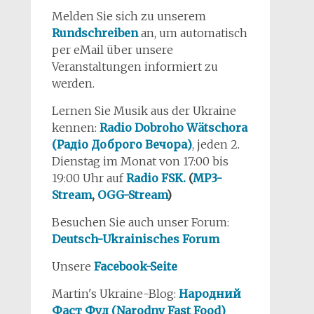
Melden Sie sich zu unserem
Rundschreiben
an, um automatisch
per eMail über unsere
Veranstaltungen informiert zu
werden.
Lernen Sie Musik aus der Ukraine
kennen:
Radio Dobroho Wätschora
(Радіо Доброго Вечора)
, jeden 2.
Dienstag im Monat von 17:00 bis
19:00 Uhr auf
Radio FSK.
(
MP3-
Stream
,
OGG-Stream
)
Besuchen Sie auch unser Forum:
Deutsch-Ukrainisches Forum
Unsere
Facebook-Seite
Martin's Ukraine-Blog:
Народний
Фаст Фуд (Narodny Fast Food)