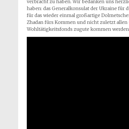
verbracht zu haben. Wir bedanken uns herzli
haben: das Generalkonsulat der Ukraine für de
für das wieder einmal großartige Dolmetschen,
Zhadan fürs Kommen und nicht zuletzt allen
Wohltätigkeitsfonds zugute kommen werden