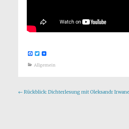
Facebook
Twitter
Allgemein
Beitragsnavigation
←
Rückblick: Dichterlesung mit Oleksandr Irwan