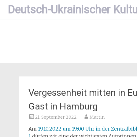
Zum
Deutsch-Ukrainischer Kultu
Inhalt
springen
Vergessenheit mitten in E
Gast in Hamburg
21. September 2022
Martin
Am
19.10.2022 um 19:00 Uhr in der Zentralb
1
dürfen wir eine der wichtigsten Autorinne