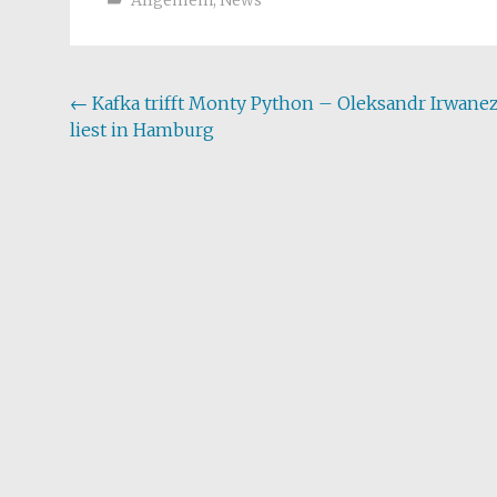
Allgemein
,
News
Beitragsnavigation
←
Kafka trifft Monty Python – Oleksandr Irwane
liest in Hamburg